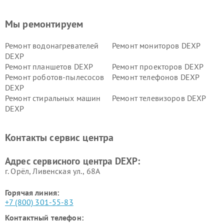
Мы ремонтируем
Ремонт водонагревателей
Ремонт мониторов DEXP
DEXP
Ремонт планшетов DEXP
Ремонт проекторов DEXP
Ремонт роботов-пылесосов
Ремонт телефонов DEXP
DEXP
Ремонт стиральных машин
Ремонт телевизоров DEXP
DEXP
Ремонт холодильников DEXP
Ремонт электросамокатов
DEXP
Контакты сервис центра
Ремонт серверов DEXP
Ремонт мини пк DEXP
Адрес сервисного центра DEXP:
г. Орёл, Ливенская ул., 68А
Горячая линия:
+7 (800) 301-55-83
Контактный телефон: