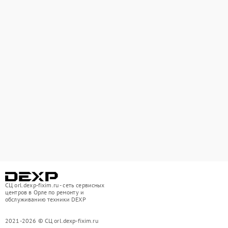
СЦ orl.dexp-fixim.ru - сеть сервисных
центров в Орле по ремонту и
обслуживанию техники DEXP
2021-2026 © СЦ orl.dexp-fixim.ru