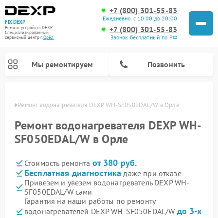
+7 (800) 301-55-83
Ежедневно, с 10:00 до 20:00
FIX-DEXP
+7 (800) 301-55-83
Ремонт устройств DEXP
Специализированный
Звонок бесплатный по РФ
cервисный центр г.
Орёл
Мы ремонтируем
Позвонить
 Орле
Ремонт водонагревателя DEXP WH-SF050EDAL/W в Орле
Ремонт водонагревателя DEXP WH-
SF050EDAL/W в Орле
от 380 руб.
Стоимость ремонта
Бесплатная диагностика
даже при отказе
Привезем и увезем водонагреватель DEXP WH-
SF050EDAL/W сами
Ремонт электросамокатов DEXP
Ремонт роботов-пылесосов DEXP
Ремонт стиральных машин DEXP
Ремонт видеорегистраторов DEXP
Гарантия на наши работы по ремонту
до 3-х
водонагревателей DEXP WH-SF050EDAL/W