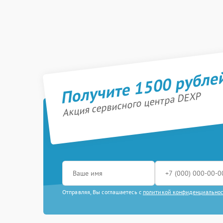
Получите 1500 рубле
Акция сервисного центра DEXP
Отправляя, Вы соглашаетесь с
политикой конфиденциально