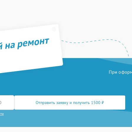
й на ремонт
При оформл
Отправить заявку и получить 1500 ₽
сти