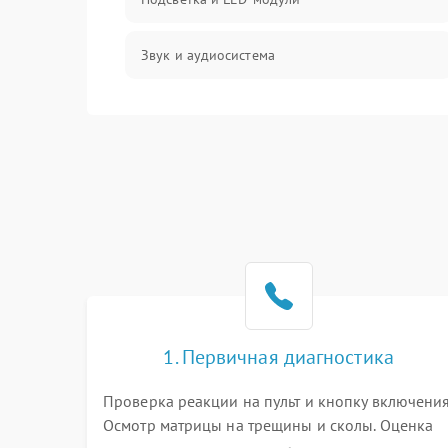
Звук и аудиосистема
Сигнал и приём каналов
Разъёмы и интерфейсы
Механические повреждения
Программное обеспечение
Корпус и механика
1. Первичная диагностика
Пульт и управление
Проверка реакции на пульт и кнопку включения
Осмотр матрицы на трещины и сколы. Оценка
Сеть и подключения