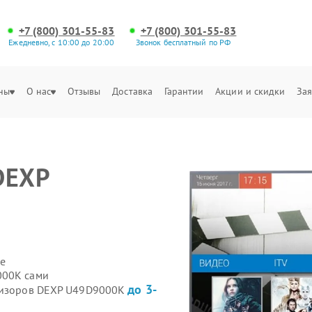
+7 (800) 301-55-83
+7 (800) 301-55-83
Ежедневно, с 10:00 до 20:00
Звонок бесплатный по РФ
ны
О нас
Отзывы
Доставка
Гарантии
Акции и скидки
Зая
DEXP
е
000K сами
до 3-
евизоров DEXP U49D9000K