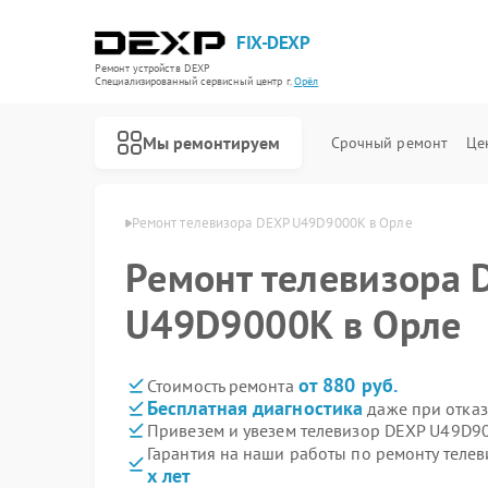
FIX-DEXP
Ремонт устройств DEXP
Специализированный cервисный центр г.
Орёл
Мы ремонтируем
Срочный ремонт
Це
изоров DEXP в Орле
Ремонт телевизора DEXP U49D9000K в Орле
Ремонт телевизора 
U49D9000K в Орле
от 880 руб.
Стоимость ремонта
Бесплатная диагностика
даже при отказ
Привезем и увезем телевизор DEXP U49D9
Гарантия на наши работы по ремонту тел
х лет
Ремонт водонагревателей DEXP
Ремонт роботов-пылесосов DEXP
Ремонт стиральных машин DEXP
Ремонт электросамокатов DEXP
Ремонт видеорегистраторов DEXP