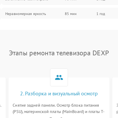
Неравномерная яркость
85 мин
1 год
Выгорание матрицы
90 мин
1 год
Этапы ремонта телевизора DEXP
2. Разборка и визуальный осмотр
.
Снятие задней панели. Осмотр блока питания
(PSU), материнской платы (MainBoard) и платы T-
Con на вздутые конденсаторы, прогары,