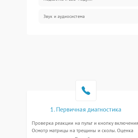
Звук и аудиосистема
Сигнал и приём каналов
Разъёмы и интерфейсы
Механические повреждения
Программное обеспечение
Корпус и механика
1. Первичная диагностика
Пульт и управление
Проверка реакции на пульт и кнопку включения
Осмотр матрицы на трещины и сколы. Оценка
Сеть и подключения
звука, наличия подсветки и индикаторов