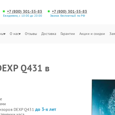
+7 (800) 301-55-83
+7 (800) 301-55-83
Ежедневно, с 10:00 до 20:00
Звонок бесплатный по РФ
ны
О нас
Отзывы
Доставка
Гарантии
Акции и скидки
Зая
DEXP Q431 в
е
ами
до 3-х лет
евизоров DEXP Q431
течении часа