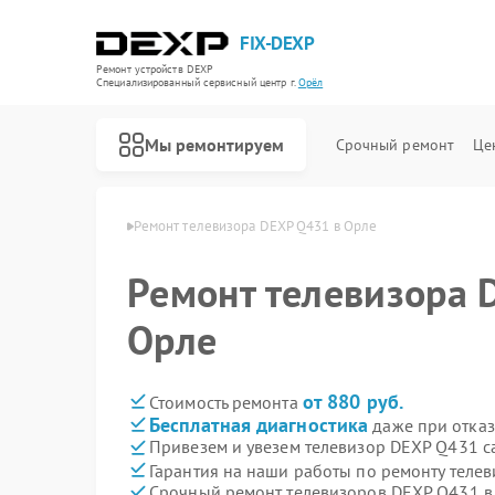
FIX-DEXP
Ремонт устройств DEXP
Специализированный cервисный центр г.
Орёл
Мы ремонтируем
Срочный ремонт
Це
изоров DEXP в Орле
Ремонт телевизора DEXP Q431 в Орле
Ремонт телевизора 
Орле
от 880 руб.
Стоимость ремонта
Бесплатная диагностика
даже при отказ
Привезем и увезем телевизор DEXP Q431 с
Гарантия на наши работы по ремонту тел
Срочный ремонт телевизоров DEXP Q431 в 
Ремонт водонагревателей DEXP
Ремонт роботов-пылесосов DEXP
Ремонт стиральных машин DEXP
Ремонт электросамокатов DEXP
Ремонт видеорегистраторов DEXP