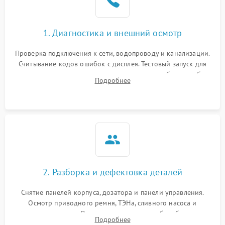
1. Диагностика и внешний осмотр
Проверка подключения к сети, водопроводу и канализации.
Считывание кодов ошибок с дисплея. Тестовый запуск для
выявления посторонних шумов, протечек или сбоев в работе
Подробнее
электронного модуля управления.
2. Разборка и дефектовка деталей
Снятие панелей корпуса, дозатора и панели управления.
Осмотр приводного ремня, ТЭНа, сливного насоса и
амортизаторов. Проверка подшипников барабана и
Подробнее
крестовины на износ, а манжеты люка на разрывы.