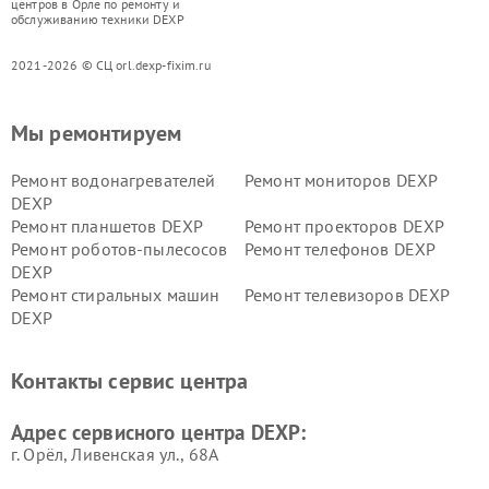
центров в Орле по ремонту и
обслуживанию техники DEXP
2021-2026 © СЦ orl.dexp-fixim.ru
Мы ремонтируем
Ремонт водонагревателей
Ремонт мониторов DEXP
DEXP
Ремонт планшетов DEXP
Ремонт проекторов DEXP
Ремонт роботов-пылесосов
Ремонт телефонов DEXP
DEXP
Ремонт стиральных машин
Ремонт телевизоров DEXP
DEXP
Ремонт холодильников DEXP
Ремонт электросамокатов
DEXP
Контакты сервис центра
Ремонт серверов DEXP
Ремонт мини пк DEXP
Адрес сервисного центра DEXP:
г. Орёл, Ливенская ул., 68А