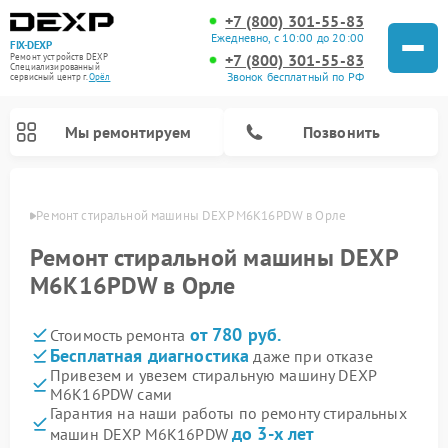
+7 (800) 301-55-83
Ежедневно, с 10:00 до 20:00
FIX-DEXP
+7 (800) 301-55-83
Ремонт устройств DEXP
Специализированный
Звонок бесплатный по РФ
cервисный центр г.
Орёл
Мы ремонтируем
Позвонить
 Орле
Ремонт стиральной машины DEXP M6K16PDW в Орле
Ремонт стиральной машины DEXP
M6K16PDW в Орле
от 780 руб.
Стоимость ремонта
Бесплатная диагностика
даже при отказе
Привезем и увезем стиральную машину DEXP
M6K16PDW сами
Ремонт роботов-пылесосов DEXP
Ремонт электросамокатов DEXP
Ремонт видеорегистраторов DEXP
Гарантия на наши работы по ремонту стиральных
до 3-х лет
машин DEXP M6K16PDW