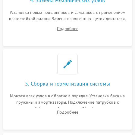
4. Замена механических узлов
Установка новых подшипников и сальников с применением
влагостойкой смазки. Замена изношенных щеток двигателя,
порванного ремня привода, неисправного сливного насоса
Подробнее
или поврежденной резиновой манжеты.
5. Сборка и герметизация системы
Монтаж всех узлов в обратном порядке. Установка бака на
пружины и амортизаторы. Подключение патрубков с
надежной фиксацией хомутами. Обработка стыков
Подробнее
герметиком для предотвращения возможных протечек воды.