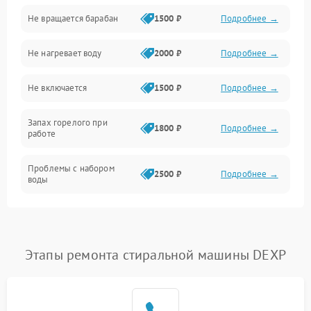
Не вращается барабан
1500 ₽
Подробнее →
Слив
Не нагревает воду
2000 ₽
Подробнее →
Программное обеспечение
Не включается
1500 ₽
Подробнее →
Запах горелого при
1800 ₽
Подробнее →
работе
Проблемы с набором
2500 ₽
Подробнее →
воды
Замена ТЭНа
2200 ₽
Подробнее →
Замена платы управления
2200 ₽
Подробнее →
Этапы ремонта стиральной машины DEXP