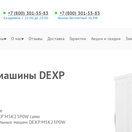
+7 (800) 301-55-83
+7 (800) 301-55-83
Ежедневно, с 10:00 до 20:00
Звонок бесплатный по РФ
ны
О нас
Отзывы
Доставка
Гарантии
Акции и скидки
Зая
 машины DEXP
е
EXP M5K23P0W сами
ральных машин DEXP M5K23P0W