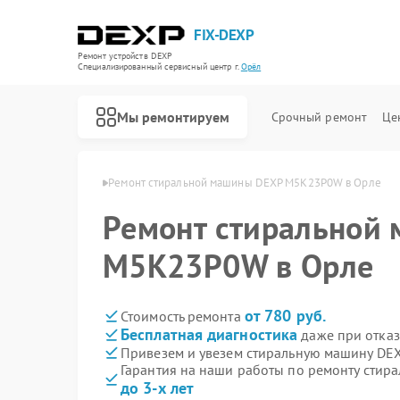
FIX-DEXP
Ремонт устройств DEXP
Специализированный cервисный центр г.
Орёл
Мы ремонтируем
Срочный ремонт
Це
 машин DEXP в Орле
Ремонт стиральной машины DEXP M5K23P0W в Орле
Ремонт стиральной
M5K23P0W в Орле
от 780 руб.
Стоимость ремонта
Бесплатная диагностика
даже при отказ
Привезем и увезем стиральную машину D
Гарантия на наши работы по ремонту сти
до 3-х лет
Ремонт водонагревателей DEXP
Ремонт роботов-пылесосов DEXP
Ремонт электросамокатов DEXP
Ремонт видеорегистраторов DEXP