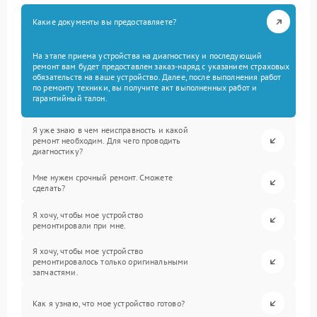
Какие документы вы предоставляете?
На этапе приема устройства на диагностику и последующий
ремонт вам будет предоставлен заказ-наряд с указанием страховых
обязательств на ваше устройство. Далее, после выполнения работ
по ремонту техники, вы получите акт выполненных работ и
гарантийный талон.
Я уже знаю в чем неисправность и какой
ремонт необходим. Для чего проводить
диагностику?
Мне нужен срочный ремонт. Сможете
сделать?
Я хочу, чтобы мое устройство
ремонтировали при мне.
Я хочу, чтобы мое устройство
ремонтировалось только оригинальными
запчастями.
Как я узнаю, что мое устройство готово?