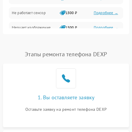
Не работает сенсор
1500 ₽
Подробнее →
Мерцает изображение
1500 ₽
Подробнее →
Не работает 3D Touch
2400 ₽
Подробнее →
Этапы ремонта телефона DEXP
Не работает Face ID
4000 ₽
Подробнее →
1. Вы оставляете заявку
Оставьте заявку на ремонт телефона DEXP