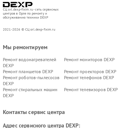
СЦ orl.dexp-fixim.ru - сеть сервисных
центров в Орле по ремонту и
обслуживанию техники DEXP
2021-2026 © СЦ orl.dexp-fixim.ru
Мы ремонтируем
Ремонт водонагревателей
Ремонт мониторов DEXP
DEXP
Ремонт планшетов DEXP
Ремонт проекторов DEXP
Ремонт роботов-пылесосов
Ремонт телефонов DEXP
DEXP
Ремонт стиральных машин
Ремонт телевизоров DEXP
DEXP
Ремонт холодильников DEXP
Ремонт электросамокатов
DEXP
Контакты сервис центра
Ремонт серверов DEXP
Ремонт мини пк DEXP
Адрес сервисного центра DEXP: