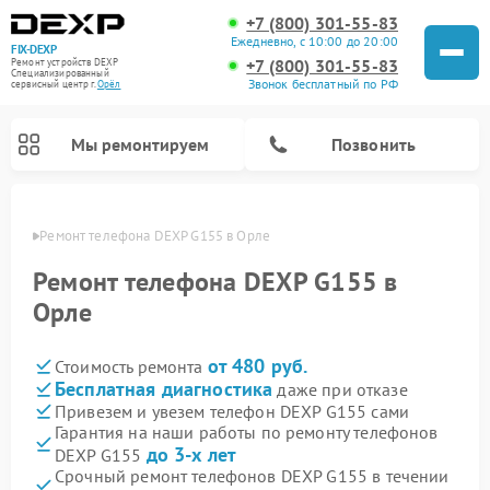
+7 (800) 301-55-83
Ежедневно, с 10:00 до 20:00
FIX-DEXP
+7 (800) 301-55-83
Ремонт устройств DEXP
Специализированный
Звонок бесплатный по РФ
cервисный центр г.
Орёл
Мы ремонтируем
Позвонить
 Орле
Ремонт телефона DEXP G155 в Орле
Ремонт телефона DEXP G155 в
Орле
от 480 руб.
Стоимость ремонта
Бесплатная диагностика
даже при отказе
Привезем и увезем телефон DEXP G155 сами
Гарантия на наши работы по ремонту телефонов
Ремонт роботов-пылесосов DEXP
Ремонт электросамокатов DEXP
Ремонт стиральных машин DEXP
Ремонт видеорегистраторов DEXP
до 3-х лет
DEXP G155
Срочный ремонт телефонов DEXP G155 в течении