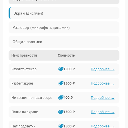
Экран (дисплей)
Разговор (микрофон, динамик)
Общие поломки
Неисправности
Стоимость
Проблемы связи
Разбито стекло
1500 ₽
Подробнее →
Камеры
Разбит экран
1500 ₽
Подробнее →
Проблемы с дисплеем и сенсором
Не гаснет при разговоре
400 ₽
Подробнее →
Зарядка
Пятна на экране
1500 ₽
Подробнее →
Проблемы с питанием, зарядкой и аккумулятором
Нет подсветки
1500 ₽
Подробнее →
Проблемы с работой системы, корпусом и другие