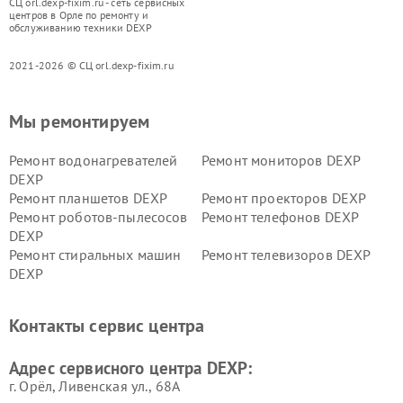
СЦ orl.dexp-fixim.ru - сеть сервисных
центров в Орле по ремонту и
обслуживанию техники DEXP
2021-2026 © СЦ orl.dexp-fixim.ru
Мы ремонтируем
Ремонт водонагревателей
Ремонт мониторов DEXP
DEXP
Ремонт планшетов DEXP
Ремонт проекторов DEXP
Ремонт роботов-пылесосов
Ремонт телефонов DEXP
DEXP
Ремонт стиральных машин
Ремонт телевизоров DEXP
DEXP
Ремонт холодильников DEXP
Ремонт электросамокатов
DEXP
Контакты сервис центра
Ремонт серверов DEXP
Ремонт мини пк DEXP
Адрес сервисного центра DEXP:
г. Орёл, Ливенская ул., 68А