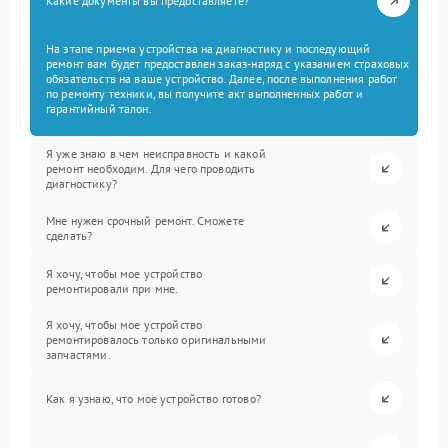
Какие документы вы предоставляете?
На этапе приема устройства на диагностику и последующий
ремонт вам будет предоставлен заказ-наряд с указанием страховых
обязательств на ваше устройство. Далее, после выполнения работ
по ремонту техники, вы получите акт выполненных работ и
гарантийный талон.
Я уже знаю в чем неисправность и какой
ремонт необходим. Для чего проводить
диагностику?
Мне нужен срочный ремонт. Сможете
сделать?
Я хочу, чтобы мое устройство
ремонтировали при мне.
Я хочу, чтобы мое устройство
ремонтировалось только оригинальными
запчастями.
Как я узнаю, что мое устройство готово?