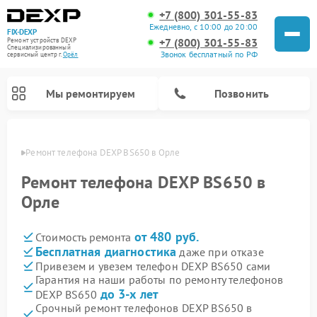
+7 (800) 301-55-83
Ежедневно, с 10:00 до 20:00
FIX-DEXP
+7 (800) 301-55-83
Ремонт устройств DEXP
Специализированный
Звонок бесплатный по РФ
cервисный центр г.
Орёл
Мы ремонтируем
Позвонить
 Орле
Ремонт телефона DEXP BS650 в Орле
Ремонт телефона DEXP BS650 в
Орле
от 480 руб.
Стоимость ремонта
Бесплатная диагностика
даже при отказе
Привезем и увезем телефон DEXP BS650 сами
Гарантия на наши работы по ремонту телефонов
Ремонт роботов-пылесосов DEXP
Ремонт электросамокатов DEXP
Ремонт стиральных машин DEXP
Ремонт видеорегистраторов DEXP
до 3-х лет
DEXP BS650
Срочный ремонт телефонов DEXP BS650 в