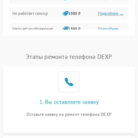
Не работает сенсор
1500 ₽
Подробнее →
Мерцает изображение
1500 ₽
Подробнее →
Не работает 3D Touch
2400 ₽
Подробнее →
Этапы ремонта телефона DEXP
Не работает Face ID
4000 ₽
Подробнее →
1. Вы оставляете заявку
Оставьте заявку на ремонт телефона DEXP