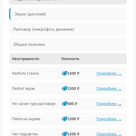
Экран (дисплей)
Разговор (микрофон, динамик)
Общие поломки
Неисправности
Стоимость
Проблемы связи
Разбито стекло
1500 ₽
Подробнее →
Камеры
Разбит экран
1500 ₽
Подробнее →
Проблемы с дисплеем и сенсором
Не гаснет при разговоре
400 ₽
Подробнее →
Зарядка
Пятна на экране
1500 ₽
Подробнее →
Проблемы с питанием, зарядкой и аккумулятором
Нет подсветки
1500 ₽
Подробнее →
Проблемы с работой системы, корпусом и другие