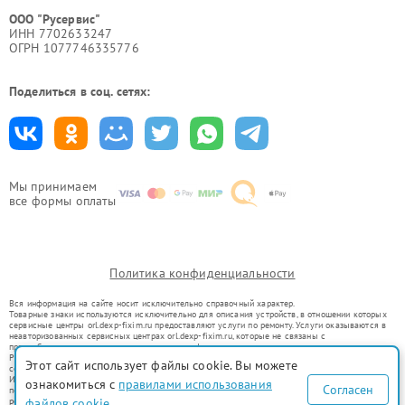
ООО "Русервис"
ИНН 7702633247
ОГРН 1077746335776
Поделиться в соц. сетях:
Мы принимаем
все формы оплаты
Политика конфиденциальности
Вся информация на сайте носит исключительно справочный характер.
Товарные знаки используются исключительно для описания устройств, в отношении которых
сервисные центры orl.dexp-fixim.ru предоставляют услуги по ремонту. Услуги оказываются в
неавторизованных сервисных центрах orl.dexp-fixim.ru, которые не связаны с
правообладателями товарных знаков или их официальными представителями.
Ремонт осуществляется для устройств, уже введенных в гражданский оборот в соответствии
Этот сайт использует файлы cookie. Вы можете
со статьей 1487 ГК РФ.
Использование товарных знаков не преследует цели индивидуализации услуг или введения
ознакомиться с
правилами использования
Согласен
потребителей в заблуждение, а служит для информирования о предоставляемых услугах по
ремонту техники указанных брендов.
файлов cookie