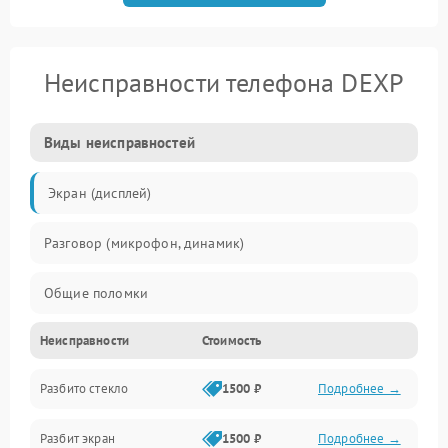
Неисправности телефона DEXP
Виды неисправностей
Экран (дисплей)
Разговор (микрофон, динамик)
Общие поломки
Неисправности
Стоимость
Проблемы связи
Разбито стекло
1500 ₽
Подробнее →
Камеры
Разбит экран
1500 ₽
Подробнее →
Проблемы с дисплеем и сенсором