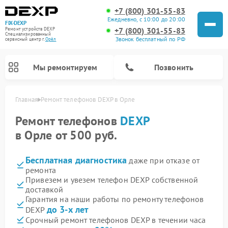
+7 (800) 301-55-83
Ежедневно, с 10:00 до 20:00
FIX-DEXP
+7 (800) 301-55-83
Ремонт устройств DEXP
Специализированный
Звонок бесплатный по РФ
cервисный центр г.
Орёл
Мы ремонтируем
Позвонить
Главная
Ремонт телефонов DEXP в Орле
Ремонт телефонов
DEXP
в Орле от 500 руб.
Бесплатная диагностика
даже при отказе от
ремонта
Привезем и увезем телефон DEXP собственной
доставкой
Гарантия на наши работы по ремонту телефонов
Ремонт роботов-пылесосов DEXP
Ремонт электросамокатов DEXP
Ремонт стиральных машин DEXP
Ремонт видеорегистраторов DEXP
до 3-х лет
DEXP
Срочный ремонт телефонов DEXP в течении часа