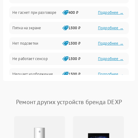
Не гаснет при разговоре
400 ₽
Подробнее →
Зарядка
Пятна на экране
1500 ₽
Подробнее →
Проблемы с питанием, зарядкой и аккумулятором
Нет подсветки
1500 ₽
Подробнее →
Проблемы с работой системы, корпусом и другие
Не работает сенсор
1500 ₽
Подробнее →
Мерцает изображение
1500 ₽
Подробнее →
Не работает 3D Touch
2400 ₽
Подробнее →
Ремонт других устройств бренда DEXP
Не работает Face ID
4000 ₽
Подробнее →