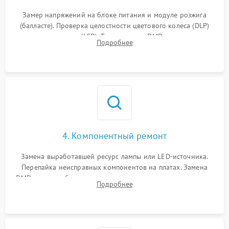
Замер напряжений на блоке питания и модуле розжига
(балласте). Проверка целостности цветового колеса (DLP)
или поляризаторов (LCD). Тестирование DMD-чипа, датчиков
Подробнее
температуры и оптопар с помощью мультиметра и
осциллографа.
4. Компонентный ремонт
Замена выработавшей ресурс лампы или LED-источника.
Перепайка неисправных компонентов на платах. Замена
DMD-чипа при битых пикселях, установка нового цветового
Подробнее
колеса или восстановление сгоревших поляризационных
пленок.