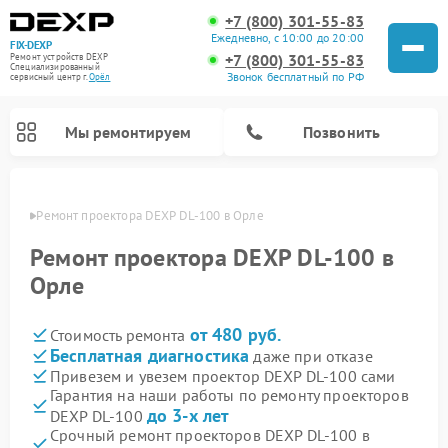
+7 (800) 301-55-83
Ежедневно, с 10:00 до 20:00
FIX-DEXP
+7 (800) 301-55-83
Ремонт устройств DEXP
Специализированный
Звонок бесплатный по РФ
cервисный центр г.
Орёл
Мы ремонтируем
Позвонить
 Орле
Ремонт проектора DEXP DL-100 в Орле
Ремонт проектора DEXP DL-100 в
Орле
от 480 руб.
Стоимость ремонта
Бесплатная диагностика
даже при отказе
Привезем и увезем проектор DEXP DL-100 сами
Гарантия на наши работы по ремонту проекторов
Ремонт электросамокатов DEXP
Ремонт роботов-пылесосов DEXP
Ремонт стиральных машин DEXP
Ремонт видеорегистраторов DEXP
до 3-х лет
DEXP DL-100
Срочный ремонт проекторов DEXP DL-100 в