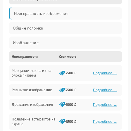
Неисправность изображения
Общие поломки
Изображение
Неисправности
Стоимость
Лампа подсветки
Мерцание экрана из-за
Неисправность управления и интерфейсов
3500 ₽
Подробнее →
блока питания
Прочие неисправности
Размытое изображение
3500 ₽
Подробнее →
Режим работы
Дрожание изображения
4000 ₽
Подробнее →
Неисправность звука
Появление артефактов на
4500 ₽
Подробнее →
экране