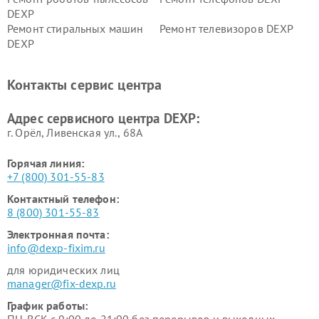
DEXP
Ремонт стиральных машин
Ремонт телевизоров DEXP
DEXP
Ремонт холодильников DEXP
Ремонт электросамокатов
DEXP
Контакты сервис центра
Ремонт серверов DEXP
Ремонт мини пк DEXP
Адрес сервисного центра DEXP:
г. Орёл, Ливенская ул., 68А
Горячая линия:
+7 (800) 301-55-83
Контактный телефон:
8 (800) 301-55-83
Электронная почта:
info@dexp-fixim.ru
для юридических лиц
manager@fix-dexp.ru
График работы:
ПН-ВСК с 9:00 до 21:00 без перерывов и выходных