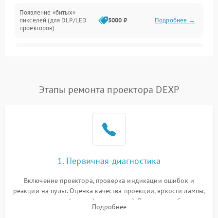
Появление «битых»
пикселей (для DLP/LED
5000 ₽
Подробнее →
проекторов)
Залипание изображения
4500 ₽
Подробнее →
(image retention)
Нестабильная яркость или
Этапы ремонта проектора DEXP
4000 ₽
Подробнее →
контраст
Неравномерная подсветка
4500 ₽
Подробнее →
экрана
Не работает
автоматическая коррекция
3000 ₽
Подробнее →
1. Первичная диагностика
трапеции (Keystone)
Включение проектора, проверка индикации ошибок и
Проблемы с
реакции на пульт. Оценка качества проекции, яркости лампы,
масштабированием
3500 ₽
Подробнее →
наличия артефактов (точки, пятна). Проверка работы
изображения
Подробнее
системы охлаждения по уровню шума вентиляторов.