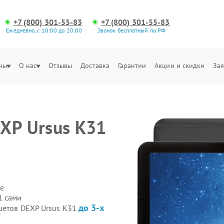
+7 (800) 301-55-83
+7 (800) 301-55-83
Ежедневно, с 10:00 до 20:00
Звонок бесплатный по РФ
ны
О нас
Отзывы
Доставка
Гарантии
Акции и скидки
Зая
XP Ursus K31
е
1 сами
до 3-х
шетов DEXP Ursus K31