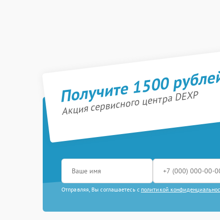
Получите 1500 рубле
Акция сервисного центра DEXP
Отправляя, Вы соглашаетесь с
политикой конфиденциально