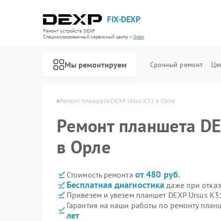
FIX-DEXP
Ремонт устройств DEXP
Специализированный cервисный центр г.
Орёл
Мы ремонтируем
Срочный ремонт
Це
ншетов DEXP в Орле
Ремонт планшета DEXP Ursus K31 в Орле
Ремонт планшета DE
в Орле
от 480 руб.
Стоимость ремонта
Бесплатная диагностика
даже при отказ
Привезем и увезем планшет DEXP Ursus K3
Гарантия на наши работы по ремонту план
лет
Ремонт водонагревателей DEXP
Ремонт роботов-пылесосов DEXP
Ремонт стиральных машин DEXP
Ремонт электросамокатов DEXP
Ремонт видеорегистраторов DEXP