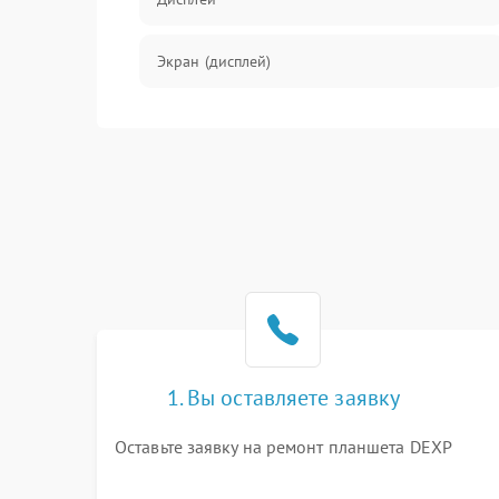
Экран (дисплей)
Связь
Разговор (микрофон, динамик)
Перегрев и нестабильная работа
Влага и механические повреждения
Сеть и интернет
1. Вы оставляете заявку
Зарядка и разъёмы
Оставьте заявку на ремонт планшета DEXP
Программные сбои