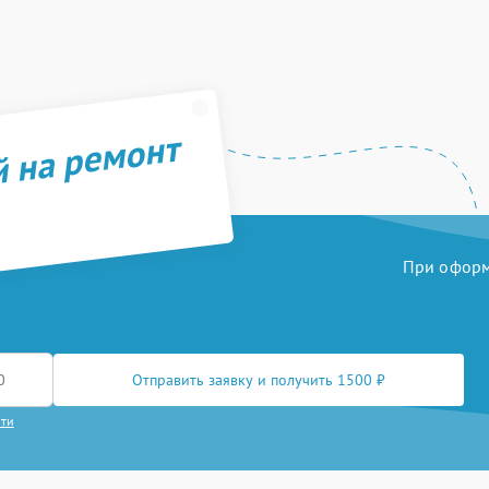
й на ремонт
При оформл
Отправить заявку и получить 1500 ₽
сти