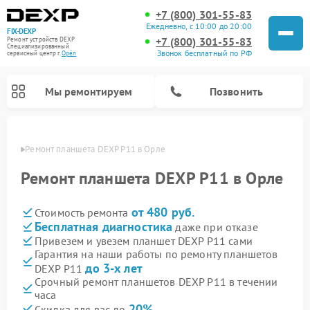
+7 (800) 301-55-83
Ежедневно, с 10:00 до 20:00
FIX-DEXP
+7 (800) 301-55-83
Ремонт устройств DEXP
Специализированный
Звонок бесплатный по РФ
cервисный центр г.
Орёл
Мы ремонтируем
Позвонить
 Орле
Ремонт планшета DEXP P11 в Орле
Ремонт планшета DEXP P11 в Орле
от 480 руб.
Стоимость ремонта
Бесплатная диагностика
даже при отказе
Привезем и увезем планшет DEXP P11 сами
Гарантия на наши работы по ремонту планшетов
до 3-х лет
DEXP P11
Ремонт электросамокатов DEXP
Ремонт роботов-пылесосов DEXP
Ремонт стиральных машин DEXP
Ремонт видеорегистраторов DEXP
Срочный ремонт планшетов DEXP P11 в течении
часа
20%
Скидка для вас до