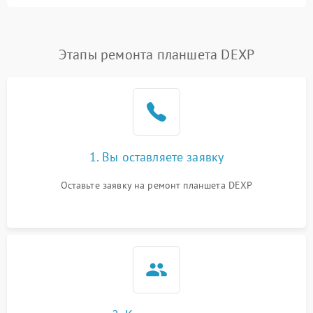
Влага и механические повреждения
Сеть и интернет
Этапы ремонта планшета DEXP
Зарядка и разъёмы
Программные сбои
1. Вы оставляете заявку
Память и данные
Оставьте заявку на ремонт планшета DEXP
Режим работы
Связь и беспроводные модули
Камера
Сенсорное управление