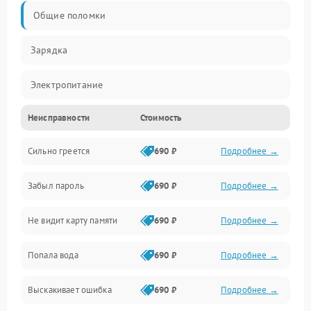
Общие поломки
Зарядка
Электропитание
Неисправности
Стоимость
Экран и изображение
Сильно греется
690 ₽
Подробнее →
Дисплей
Забыл пароль
690 ₽
Подробнее →
Экран (дисплей)
Не видит карту памяти
690 ₽
Подробнее →
Связь
Попала вода
690 ₽
Подробнее →
Разговор (микрофон, динамик)
Выскакивает ошибка
690 ₽
Подробнее →
Перегрев и нестабильная работа