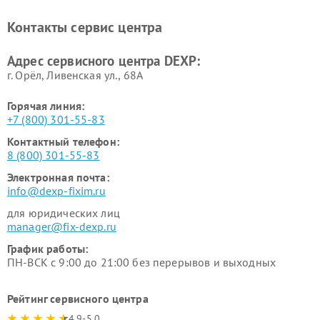
Ремонт холодильников DEXP
Ремонт электросамокатов
DEXP
Контакты сервис центра
Ремонт серверов DEXP
Ремонт мини пк DEXP
Адрес сервисного центра DEXP:
г. Орёл, Ливенская ул., 68А
Горячая линия:
+7 (800) 301-55-83
Контактный телефон:
8 (800) 301-55-83
Электронная почта:
info@dexp-fixim.ru
для юридических лиц
manager@fix-dexp.ru
График работы:
ПН-ВСК с 9:00 до 21:00 без перерывов и выходных
Рейтинг сервисного центра
4.9-5.0