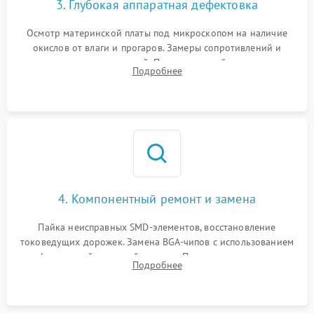
3. Глубокая аппаратная дефектовка
Осмотр материнской платы под микроскопом на наличие
окислов от влаги и прогаров. Замеры сопротивлений и
дежурных напряжений. Проверка цепей питания,
Подробнее
мультиконтроллера, процессора и видеочипа.
4. Компонентный ремонт и замена
Пайка неисправных SMD-элементов, восстановление
токоведущих дорожек. Замена BGA-чипов с использованием
инфракрасной паяльной станции. Прошивка микросхемы
Подробнее
BIOS или замена поврежденных портов USB