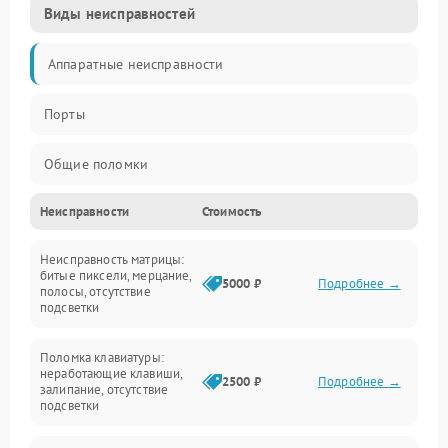
Виды неисправностей
Аппаратные неисправности
Порты
Общие поломки
Неисправности
Стоимость
Устройства
Неисправность матрицы:
Программные ошибки
битые пиксели, мерцание,
5000 ₽
Подробнее →
полосы, отсутствие
подсветки
Электрические и системные сбои
Поломка клавиатуры:
Интерфейсные проблемы
неработающие клавиши,
2500 ₽
Подробнее →
залипание, отсутствие
подсветки
Батарея