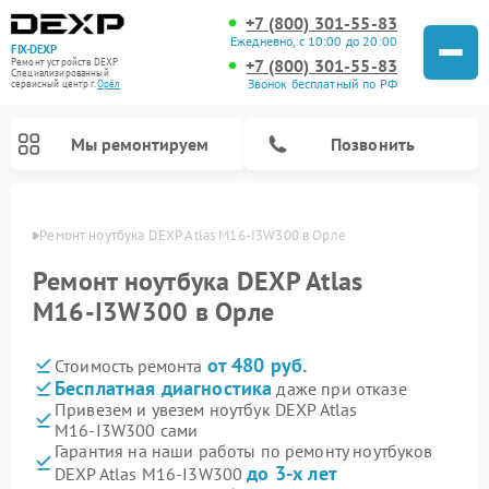
+7 (800) 301-55-83
Ежедневно, с 10:00 до 20:00
FIX-DEXP
+7 (800) 301-55-83
Ремонт устройств DEXP
Специализированный
Звонок бесплатный по РФ
cервисный центр г.
Орёл
Мы ремонтируем
Позвонить
 Орле
Ремонт ноутбука DEXP Atlas M16‑I3W300 в Орле
Ремонт ноутбука DEXP Atlas
M16‑I3W300 в Орле
от 480 руб.
Стоимость ремонта
Бесплатная диагностика
даже при отказе
Привезем и увезем ноутбук DEXP Atlas
M16‑I3W300 сами
Ремонт роботов-пылесосов DEXP
Ремонт стиральных машин DEXP
Ремонт электросамокатов DEXP
Ремонт видеорегистраторов DEXP
Гарантия на наши работы по ремонту ноутбуков
до 3-х лет
DEXP Atlas M16‑I3W300