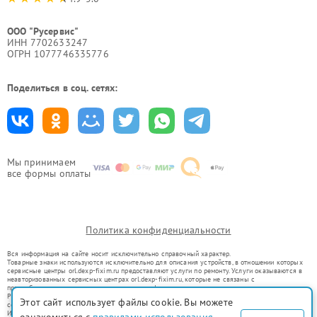
ООО "Русервис"
ИНН 7702633247
ОГРН 1077746335776
Поделиться в соц. сетях:
Мы принимаем
все формы оплаты
Политика конфиденциальности
Вся информация на сайте носит исключительно справочный характер.
Товарные знаки используются исключительно для описания устройств, в отношении которых
сервисные центры orl.dexp-fixim.ru предоставляют услуги по ремонту. Услуги оказываются в
неавторизованных сервисных центрах orl.dexp-fixim.ru, которые не связаны с
правообладателями товарных знаков или их официальными представителями.
Ремонт осуществляется для устройств, уже введенных в гражданский оборот в соответствии
Этот сайт использует файлы cookie. Вы можете
со статьей 1487 ГК РФ.
Использование товарных знаков не преследует цели индивидуализации услуг или введения