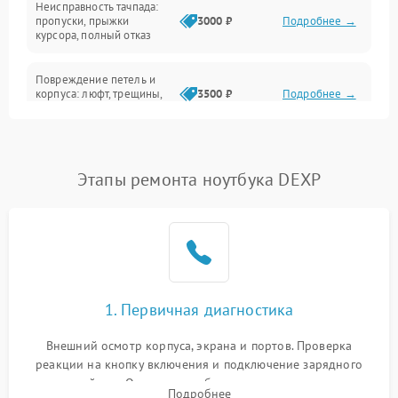
Неисправность тачпада:
Сеть и интернет
пропуски, прыжки
3000 ₽
Подробнее →
курсора, полный отказ
Система охлаждения
Повреждение петель и
корпуса: люфт, трещины,
3500 ₽
Подробнее →
деформация
Проблемы аккумулятора:
быстрая разрядка,
2500 ₽
Подробнее →
Этапы ремонта ноутбука DEXP
невозможность зарядки,
вздутие
Неисправность зарядного
устройства или разъёма
2000 ₽
Подробнее →
питания
1. Первичная диагностика
Перегрев из‑за пыли,
износа термопасты или
2500 ₽
Подробнее →
неисправности кулера
Внешний осмотр корпуса, экрана и портов. Проверка
реакции на кнопку включения и подключение зарядного
устройства. Оценка потребления тока с помощью
Выход из строя SSD или
Подробнее