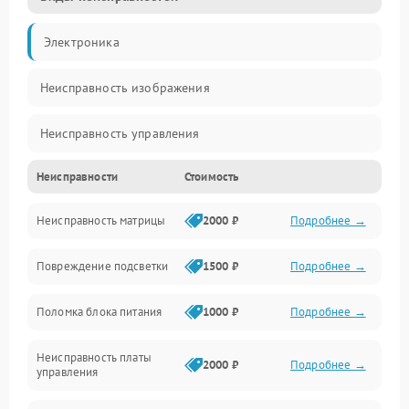
Электроника
Неисправность изображения
Неисправность управления
Неисправности
Стоимость
Неисправность интерфейсов
Неисправность матрицы
2000 ₽
Подробнее →
Прочие неисправности
Повреждение подсветки
1500 ₽
Подробнее →
Неисправность звука
Поломка блока питания
1000 ₽
Подробнее →
Механические повреждения
Неисправность платы
2000 ₽
Подробнее →
управления