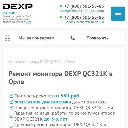
+7 (800) 301-55-83
Ежедневно, с 10:00 до 20:00
FIX-DEXP
+7 (800) 301-55-83
Ремонт устройств DEXP
Специализированный
Звонок бесплатный по РФ
cервисный центр г.
Орёл
Мы ремонтируем
Позвонить
 Орле
Ремонт монитора DEXP QC321K в Орле
Ремонт монитора DEXP QC321K в
Орле
от 580 руб.
Стоимость ремонта
Бесплатная диагностика
даже при отказе
Привезем и увезем монитор DEXP QC321K сами
Гарантия на наши работы по ремонту мониторов
Ремонт электросамокатов DEXP
Ремонт роботов-пылесосов DEXP
Ремонт стиральных машин DEXP
Ремонт видеорегистраторов DEXP
до 3-х лет
DEXP QC321K
Срочный ремонт мониторов DEXP QC321K в