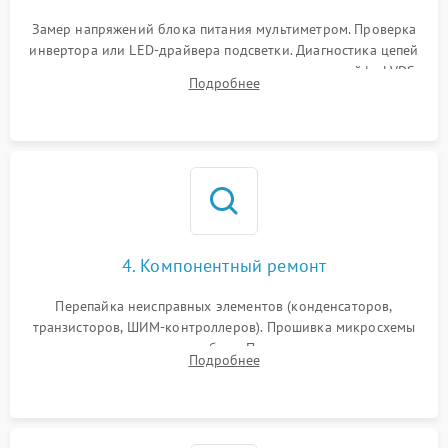
Поломка системы защиты
1000 ₽
Подробнее →
от замыкания
Замер напряжений блока питания мультиметром. Проверка
инвертора или LED-драйвера подсветки. Диагностика цепей
питания скалера и тестирование сигналов на шлейфе LVDS
Подробнее
4. Компонентный ремонт
Перепайка неисправных элементов (конденсаторов,
транзисторов, ШИМ-контроллеров). Прошивка микросхемы
памяти при программных сбоях. При поломке подсветки —
Подробнее
разборка матрицы и замена выгоревших светодиодов.