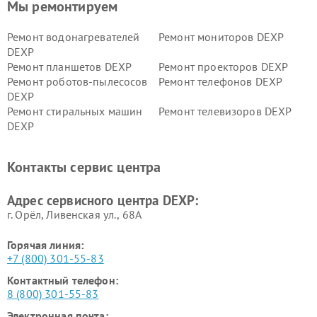
Мы ремонтируем
Ремонт водонагревателей
Ремонт мониторов DEXP
DEXP
Ремонт планшетов DEXP
Ремонт проекторов DEXP
Ремонт роботов-пылесосов
Ремонт телефонов DEXP
DEXP
Ремонт стиральных машин
Ремонт телевизоров DEXP
DEXP
Ремонт холодильников DEXP
Ремонт электросамокатов
DEXP
Контакты сервис центра
Ремонт серверов DEXP
Ремонт мини пк DEXP
Адрес сервисного центра DEXP:
г. Орёл, Ливенская ул., 68А
Горячая линия:
+7 (800) 301-55-83
Контактный телефон:
8 (800) 301-55-83
Электронная почта: