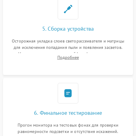
5. Сборка устройства
Осторожная укладка слоев светорассеивателя и матрицы
для исключения попадания пыли и появления засветов.
Надежное подключение шлейфов, фиксация плат и
Подробнее
аккуратное защелкивание пластикового корпуса монитора.
6. Финальное тестирование
Прогон монитора на тестовых фонах для проверки
равномерности подсветки и отсутствия искажений.