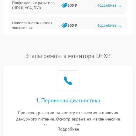
Повреждение разъемов
500 ₽
Подробнее →
(HDMI, VGA, DVI)
Неисправность кнопок
500 ₽
Подробнее →
управления
Поломка инвертора
1500 ₽
Подробнее →
Этапы ремонта монитора DEXP
Повреждение кабеля
500 ₽
Подробнее →
питания
Неисправность системы
1000 ₽
Подробнее →
защиты от перегрузок
Поломка системы
1. Первичная диагностика
автоматического
1000 ₽
Подробнее →
отключения
Проверка реакции на кнопку включения и наличия
дежурного питания. Осмотр экрана на механические
Неисправность системы
повреждения. Подключение к ПК для оценки вывода
защиты от короткого
1000 ₽
Подробнее →
Подробнее
изображения, работы подсветки и выявления артефактов на
замыкания