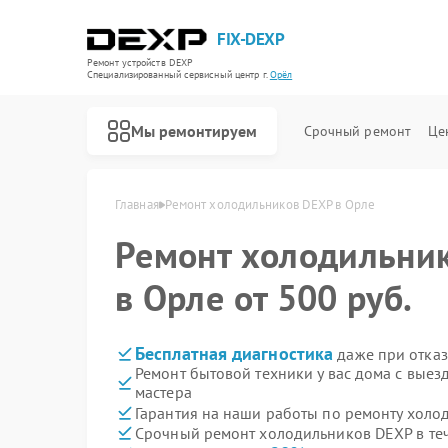
FIX-DEXP
Ремонт устройств DEXP
Специализированный cервисный центр г.
Орёл
Мы ремонтируем
Срочный ремонт
Це
Главная
Ремонт холодильников DEXP в Орле
Ремонт холодильни
в Орле от 500 руб.
Бесплатная диагностика
даже при отказ
Ремонт бытовой техники у вас дома с вые
мастера
Гарантия на наши работы по ремонту хол
Срочный ремонт холодильников DEXP в те
Ремонт водонагревателей DEXP
Ремонт роботов-пылесосов DEXP
Ремонт стиральных машин DEXP
Ремонт электросамокатов DEXP
Ремонт видеорегистраторов DEXP