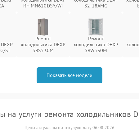
KA
RF-MN620DSY/WI
S2-18AMG
Ремонт
Ремонт
 DEXP
холодильника DEXP
холодильника DEXP
холо
G/SI
SBS530M
SBW530M
Показать все модели
ы на услуги ремонта холодильников 
Цены актуальны на текущую дату 06.08.2026