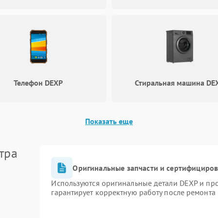
Не включается холодильник
60 мин
1 год
Проблемы с системой
60 мин
1 год
автоматической разморозки
Телефон DEXP
Стиральная машина DE
Показать еще
тра
Оригинальные запчасти и сертифициро
Используются оригинальные детали DEXP и пр
гарантирует корректную работу после ремонта