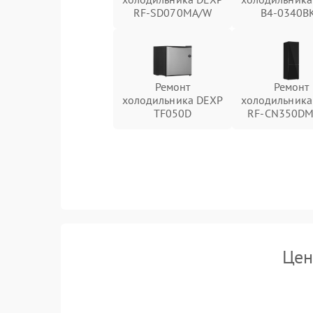
RF-SD070MA/W
B4-0340B
Ремонт
Ремонт
холодильника DEXP
холодильника
TF050D
RF-CN350DM
Цен